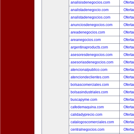
analisisdenegocios.com
Oferta
analistadenegocio.com
Oferta
analistadenegocios.com
Oferta
anunciosdenegocios.com
Oferta
areadenegocios.com
Oferta
areanegocios.com
Oferta
argentinaproducts.com
Oferta
asesoresdenegocios.com
Oferta
asesoriasdenegocios.com
Oferta
atencionalpublico.com
Oferta
atenciondeclientes.com
Oferta
bolsascomerciales.com
Oferta
bolsasindustriales.com
Oferta
buscapyme.com
Oferta
cafedemaquina.com
Oferta
calidadyprecio.com
Oferta
catalogoscomerciales.com
Oferta
centralnegocios.com
Oferta