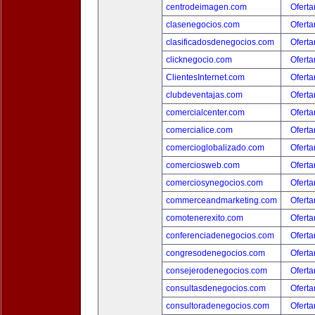
centrodeimagen.com
Oferta
clasenegocios.com
Oferta
clasificadosdenegocios.com
Oferta
clicknegocio.com
Oferta
ClientesInternet.com
Oferta
clubdeventajas.com
Oferta
comercialcenter.com
Oferta
comercialice.com
Oferta
comercioglobalizado.com
Oferta
comerciosweb.com
Oferta
comerciosynegocios.com
Oferta
commerceandmarketing.com
Oferta
comotenerexito.com
Oferta
conferenciadenegocios.com
Oferta
congresodenegocios.com
Oferta
consejerodenegocios.com
Oferta
consultasdenegocios.com
Oferta
consultoradenegocios.com
Oferta