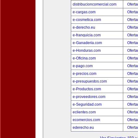
distribucioncomercial.com
Oferta
e-cargas.com
Oferta
e-cosmetica.com
Oferta
e-derecho.eu
Oferta
e-franquicia.com
Oferta
e-Ganaderia.com
Oferta
e-Honduras.com
Oferta
e-Oficina.com
Oferta
e-pago.com
Oferta
e-precios.com
Oferta
e-presupuestos.com
Oferta
e-Productos.com
Oferta
e-proveedores.com
Oferta
e-Seguridad.com
Oferta
eclientes.com
Oferta
ecomercios.com
Oferta
ederecho.eu
Oferta