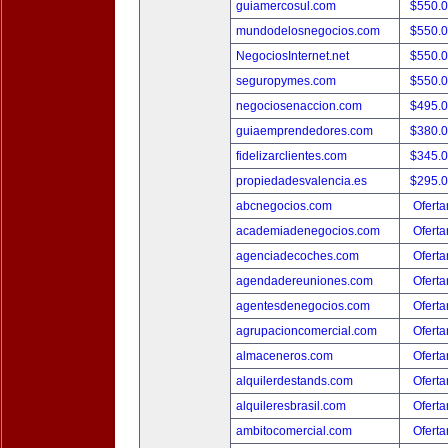
guiamercosul.com
$550.
mundodelosnegocios.com
$550.
NegociosInternet.net
$550.
seguropymes.com
$550.
negociosenaccion.com
$495.
guiaemprendedores.com
$380.
fidelizarclientes.com
$345.
propiedadesvalencia.es
$295.
abcnegocios.com
Oferta
academiadenegocios.com
Oferta
agenciadecoches.com
Oferta
agendadereuniones.com
Oferta
agentesdenegocios.com
Oferta
agrupacioncomercial.com
Oferta
almaceneros.com
Oferta
alquilerdestands.com
Oferta
alquileresbrasil.com
Oferta
ambitocomercial.com
Oferta