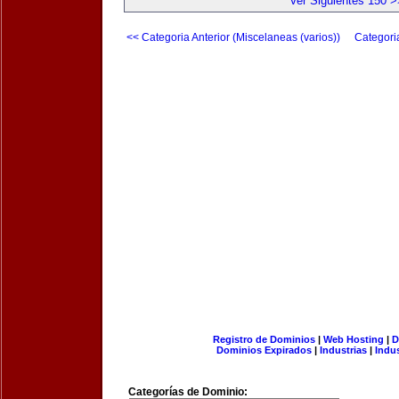
Ver Siguientes 150 >
<< Categoria Anterior (Miscelaneas (varios))
Categori
Registro de Dominios
|
Web Hosting
|
D
Dominios Expirados
|
Industrias
|
Indu
Categorías de Dominio: