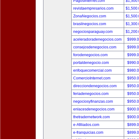
PagosInternet.com
$1,500
revistaempresarios.com
$1,500
ZonaNegocios.com
$1,500
brasilnegocios.com
$1,300
negociosparaguay.com
$1,200
aceleradoradenegocios.com
$999.
consejosdenegocios.com
$999.
forodenegocios.com
$999.
portaldenegocio.com
$990.
enfoquecomercial.com
$980.
ComercioInternet.com
$950.
direcciondenegocios.com
$950.
feriadenegocios.com
$950.
negociosyfinanzas.com
$950.
enlacesdenegocios.com
$900.
thetradernetwork.com
$900.
e-Afiliados.com
$899.
e-franquicias.com
$899.