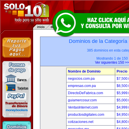
Dominios de la Categoría
385 dominios en esta categ
Mostrando 1 de 150
Ver siguientes 150 >>
Nombre de Dominio
Precio
negocios.com.pa
$7,500
empresas.com.pa
$6,500
DirectoDeFabrica.com
$5,999
guiamercosur.com
$5,000
VentasInternet.com
$4,999
productosdigitales.com
$4,950
cotizaciones.net
$4,800