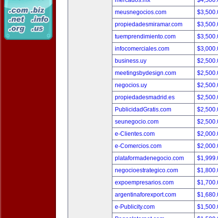
mercados.mx
$4,500
meusnegocios.com
$3,500
propiedadesmiramar.com
$3,500
tuemprendimiento.com
$3,500
infocomerciales.com
$3,000
business.uy
$2,500
meetingsbydesign.com
$2,500
negocios.uy
$2,500
propiedadesmadrid.es
$2,500
PublicidadGratis.com
$2,500
seunegocio.com
$2,500
e-Clientes.com
$2,000
e-Comercios.com
$2,000
plataformadenegocio.com
$1,999
negocioestrategico.com
$1,800
expoempresarios.com
$1,700
argentinaforexport.com
$1,680
e-Publicity.com
$1,500