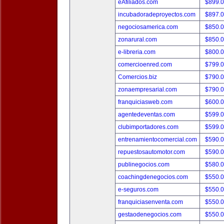
eAfiliados.com
$899.
incubadoradeproyectos.com
$897.
negociosamerica.com
$850.
zonarural.com
$850.
e-libreria.com
$800.
comercioenred.com
$799.
Comercios.biz
$790.
zonaempresarial.com
$790.
franquiciasweb.com
$600.
agentedeventas.com
$599.
clubimportadores.com
$599.
entrenamientocomercial.com
$590.
repuestosautomotor.com
$590.
publinegocios.com
$580.
coachingdenegocios.com
$550.
e-seguros.com
$550.
franquiciasenventa.com
$550.
gestaodenegocios.com
$550.