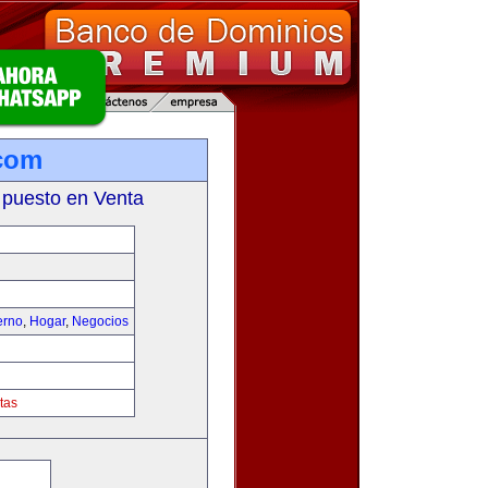
com
 puesto en Venta
erno
,
Hogar
,
Negocios
tas