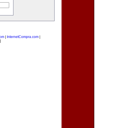
com
|
InternetCompra.com
|
|