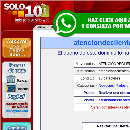
atenciondeclien
El dueño de este dominio lo ha
Mayusculas:
ATENCIONDECLIE
Minusculas:
atenciondeclientes
Longitud:
18 caracteres
Categorias:
Negocios
,
Profesio
Precio:
Realizar una oferta
Visitar!
atenciondecliente
Serán consideradas ofer
Realizar una Oferta