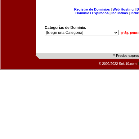
Registro de Dominios
|
Web Hosting
|
D
Dominios Expirados
|
Industrias
|
Indu
Categorías de Dominio:
[Pág. princi
** Precios expre
© 2002/2022 Solo10.com