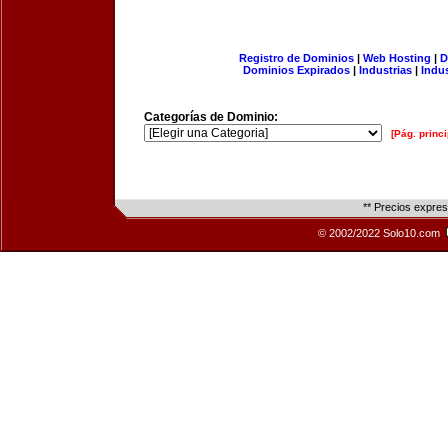
Registro de Dominios
|
Web Hosting
|
D
Dominios Expirados
|
Industrias
|
Indu
Categorías de Dominio:
[Pág. princi
** Precios expre
© 2002/2022 Solo10.com