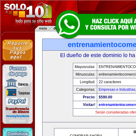
entrenamientocome
El dueño de este dominio lo ha
Mayusculas:
ENTRENAMIENTOCO
Minusculas:
entrenamientocomerci
Longitud:
22 caracteres
Categorias:
Empresas e Industrias
Precio:
$590.00
Visitar!
entrenamientocomerc
Serán consideradas ofer
R