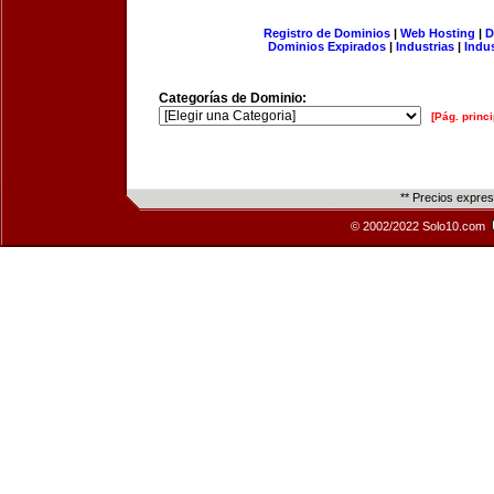
Registro de Dominios
|
Web Hosting
|
D
Dominios Expirados
|
Industrias
|
Indu
Categorías de Dominio:
[Pág. princi
** Precios expre
© 2002/2022 Solo10.com