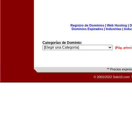
Registro de Dominios
|
Web Hosting
|
D
Dominios Expirados
|
Industrias
|
Indu
Categorías de Dominio:
[Pág. princi
** Precios expre
© 2002/2022 Solo10.com