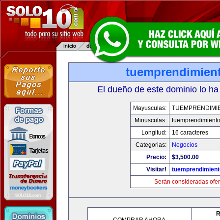
tuemprendimien
El dueño de este dominio lo ha
Mayusculas:
TUEMPRENDIMI
Minusculas:
tuemprendimient
Longitud:
16 caracteres
Categorias:
Negocios
Precio:
$3,500.00
Visitar!
tuemprendimien
Serán consideradas ofer
R