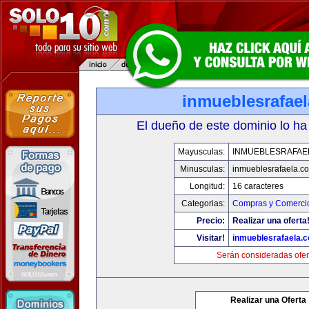
inmueblesrafae
El dueño de este dominio lo ha
Mayusculas:
INMUEBLESRAFAE
Minusculas:
inmueblesrafaela.c
Longitud:
16 caracteres
Categorias:
Compras y Comercio
Precio:
Realizar una oferta
Visitar!
inmueblesrafaela.
Serán consideradas ofer
Realizar una Oferta