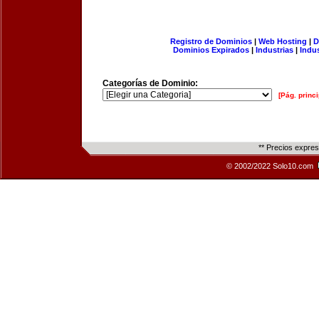
Registro de Dominios
|
Web Hosting
|
D
Dominios Expirados
|
Industrias
|
Indu
Categorías de Dominio:
[Pág. princi
** Precios expre
© 2002/2022 Solo10.com