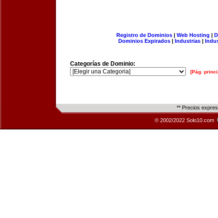
Registro de Dominios
|
Web Hosting
|
D
Dominios Expirados
|
Industrias
|
Indu
Categorías de Dominio:
[Pág. princi
** Precios expre
© 2002/2022 Solo10.com