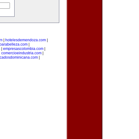
om
|
hotelesdemendoza.com
|
parabelleza.com
|
m
|
empresascolombia.com
|
|
comercioeindustria.com
|
ficadosdominicana.com
|