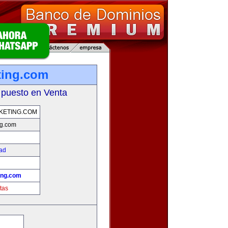
ting.com
 puesto en Venta
KETING.COM
ng.com
dad
ing.com
tas