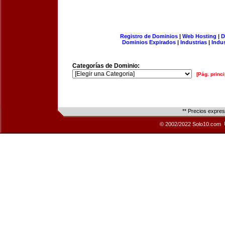
Registro de Dominios
|
Web Hosting
|
D
Dominios Expirados
|
Industrias
|
Indu
Categorías de Dominio:
[Pág. princi
** Precios expre
© 2002/2022 Solo10.com