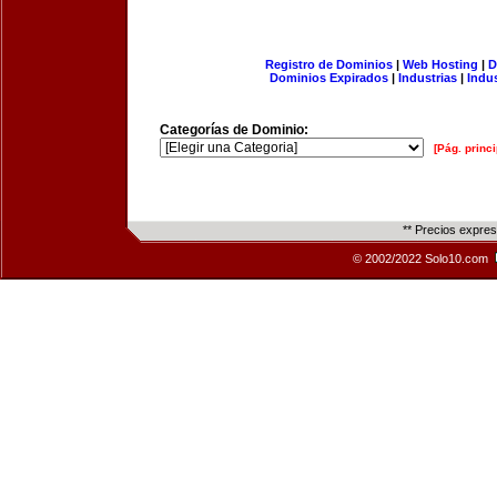
Registro de Dominios
|
Web Hosting
|
D
Dominios Expirados
|
Industrias
|
Indu
Categorías de Dominio:
[Pág. princi
** Precios expre
© 2002/2022 Solo10.com