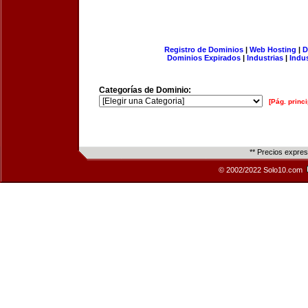
Registro de Dominios
|
Web Hosting
|
D
Dominios Expirados
|
Industrias
|
Indu
Categorías de Dominio:
[Pág. princi
** Precios expre
© 2002/2022 Solo10.com