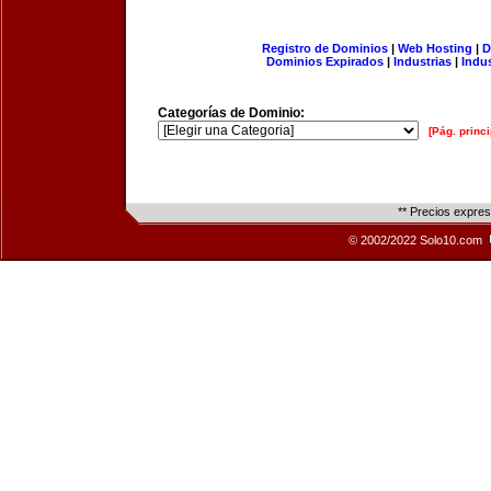
Registro de Dominios
|
Web Hosting
|
D
Dominios Expirados
|
Industrias
|
Indu
Categorías de Dominio:
[Pág. princi
** Precios expre
© 2002/2022 Solo10.com