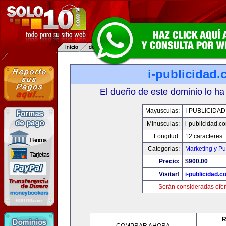
i-publicidad
El dueño de este dominio lo ha
Mayusculas:
I-PUBLICIDA
Minusculas:
i-publicidad.c
Longitud:
12 caracteres
Categorias:
Marketing y Pu
Precio:
$900.00
Visitar!
i-publicidad.c
Serán consideradas ofer
R