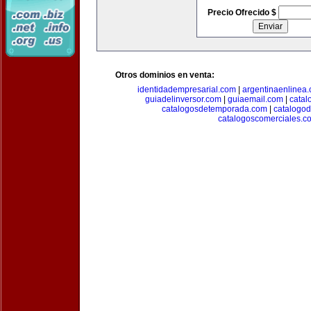
Precio Ofrecido $
Otros dominios en venta:
identidadempresarial.com
|
argentinaenlinea
guiadelinversor.com
|
guiaemail.com
|
catal
catalogosdetemporada.com
|
catalogo
catalogoscomerciales.c