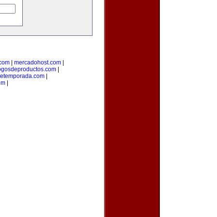
.com
|
mercadohost.com
|
ogosdeproductos.com
|
detemporada.com
|
om
|