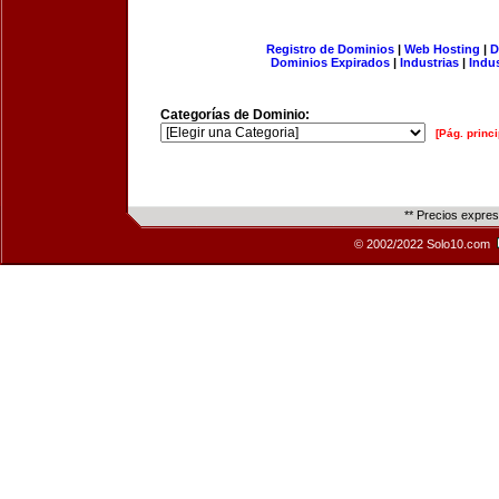
Registro de Dominios
|
Web Hosting
|
D
Dominios Expirados
|
Industrias
|
Indu
Categorías de Dominio:
[Pág. princi
** Precios expre
© 2002/2022 Solo10.com