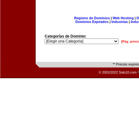
Registro de Dominios
|
Web Hosting
|
D
Dominios Expirados
|
Industrias
|
Indu
Categorías de Dominio:
[Pág. princi
** Precios expre
© 2002/2022 Solo10.com